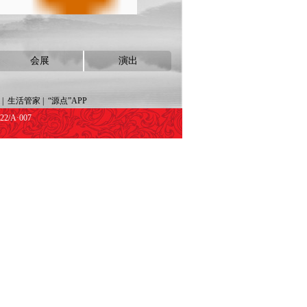
会展
演出
|
生活管家
|
“源点”APP
/A·007