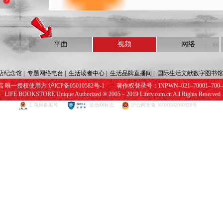
平面
视频
网络
店纪念馆
|
专题网络电台
|
生活读者中心
|
生活品牌直播间
|
国际生活文献数字图书馆
唯一授权使用方 沪ICP备05010582号-1 著作权登录号：INPWN–021–70001–700–22
LIFE BOOKSTORE Unique Authorized ® 2005－2019 Lifetv.com.cn All Rights Reserved
工商局备案号
征信网标志
沪公网安备 31010502000926号
网页视频播放器加载中，请稍后...