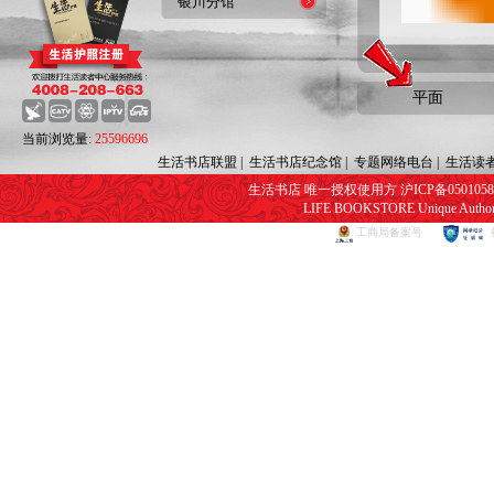
银川分馆
平面
当前浏览量:
25596696
生活书店联盟
|
生活书店纪念馆
|
专题网络电台
|
生活读
生活书店 唯一授权使用方 沪ICP备05010582号
LIFE BOOKSTORE Unique Authorize
工商局备案号
网页视频播放器