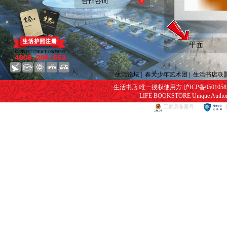
合作咨询
平面
生活论坛
|
春天少年艺术团
|
生活书店联
生活书店 唯一授权使用方 沪ICP备05010582号
LIFE BOOKSTORE Unique Authorize
工商局备案号
网页视频播放器