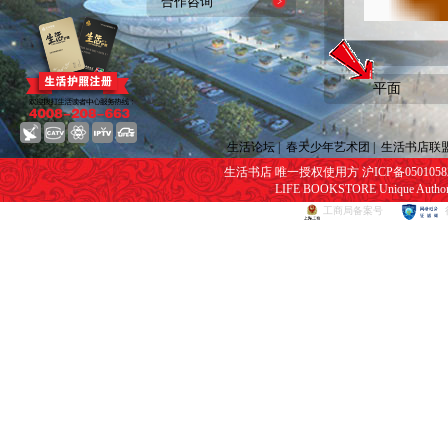
合作咨询
平面
生活论坛
|
春天少年艺术团
|
生活书店联
生活书店 唯一授权使用方 沪ICP备05010582号
LIFE BOOKSTORE Unique Authorize
工商局备案号
网页视频播放器